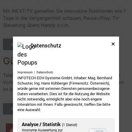
Mit INEXT-TV genießen Sie innovative Funktionen wie 7
Tage in die Vergangenheit schauen, Pause-/Play, TV-
Steuerung übers Handy u.v.m.
mehr dazu
Datenschutz
Günstiges telefonieren
Impressum
|
Datenschutz
Telefonieren Sie gratis zu Infotech-Kunden im selben
INFOTECH EDV-Systeme GmbH, Inhaber: Mag. Bernhard
Vorwahlgebiet und günstig zu allen anderen Nummern
Schuster, Ing. Hans Kühberger (Firmensitz: Österreich),
würde gerne mit externen Diensten personenbezogene
im In- und Ausland.
Daten verarbeiten. Dies ist für die Nutzung der Website
nicht notwendig, ermöglicht aber eine noch engere
Interaktion mit Ihnen. Falls gewünscht, treffen Sie bitte
mehr dazu
eine Auswahl:
Analyse / Statistik
(1 Dienst)
Anonyme Auswertung zur