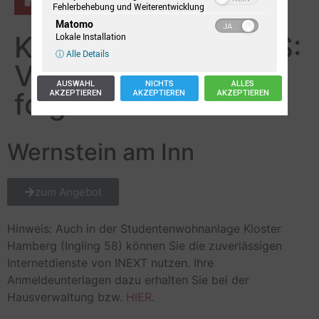
Fehlerbehebung und Weiterentwicklung
Matomo
KABEL-ANSCHLUSS:
Lokale Installation
ⓘ Alle Details
Verfügbar in
AUSWAHL
NICHTS
ALLES
folgenden Gebieten
AKZEPTIEREN
AKZEPTIEREN
AKZEPTIEREN
Wernstein am Inn
zum Angebot
Hinweis: Auch in der Studentenwohnanlage Kloster
Hamberg (Ingling 58) können Sie die zuverlässigen
Internetdienste von INEXT nutzen. Ihre
Anmeldeunterlagen dazu erhalten Sie bei der
Hausverwaltung bzw.
HIER
.