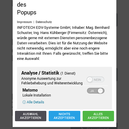
Fremdsprachenpakete
Download
Impressum
|
Datenschutz
INFOTECH EDV-Systeme GmbH, Inhaber: Mag. Bernhard
Schuster, Ing. Hans Kühberger (Firmensitz: Österreich),
würde gerne mit externen Diensten personenbezogene
Einziehungsauftrag
Daten verarbeiten. Dies ist für die Nutzung der Website
einrichten oder
nicht notwendig, ermöglicht aber eine noch engere
Interaktion mit Ihnen. Falls gewünscht, treffen Sie bitte
Bankverbindung ändern
eine Auswahl:
Analyse / Statistik
(1 Dienst)
Download
Anonyme Auswertung zur
Fehlerbehebung und Weiterentwicklung
Matomo
Einwilligung zur
Lokale Installation
ⓘ Alle Details
Zusendung der
Rechnungen per E-Mail
AUSWAHL
NICHTS
ALLES
AKZEPTIEREN
AKZEPTIEREN
AKZEPTIEREN